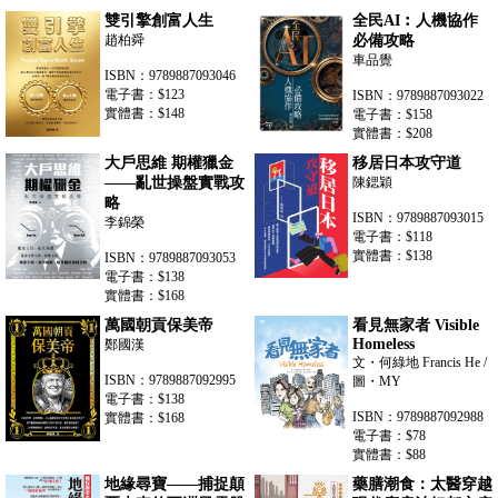
雙引擎創富人生
全民AI︰人機協作
趙柏舜
必備攻略
車品覺
ISBN：9789887093046
電子書：$123
ISBN：9789887093022
實體書：$148
電子書：$158
實體書：$208
大戶思維 期權獵金
移居日本攻守道
——亂世操盤實戰攻
陳鍶穎
略
ISBN：9789887093015
李錦榮
電子書：$118
實體書：$138
ISBN：9789887093053
電子書：$138
實體書：$168
萬國朝貢保美帝
看見無家者 Visible
Homeless
鄭國漢
文・何綠地 Francis He /
ISBN：9789887092995
圖・MY
電子書：$138
ISBN：9789887092988
實體書：$168
電子書：$78
實體書：$88
地緣尋寶——捕捉顛
藥膳潮食：太醫穿越