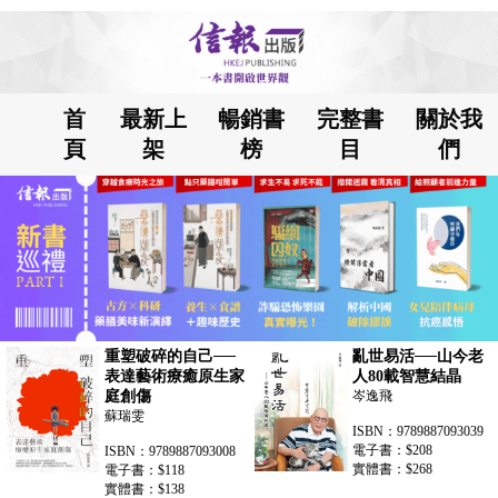
首
最新上
暢銷書
完整書
關於我
頁
架
榜
目
們
重塑破碎的自己──
亂世易活──山今老
表達藝術療癒原生家
人80載智慧結晶
庭創傷
岑逸飛
蘇瑞雯
ISBN：9789887093039
電子書：$208
ISBN：9789887093008
實體書：$268
電子書：$118
實體書：$138