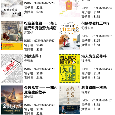
ISBN：9789887092926
電子書：$248
ISBN：9789887664574
實體書：$298
電子書：$118
實體書：$138
投資新寶藏——清代
何解要做打工狗？
龍元幣升值潛力揭密
司徒永富
周富信
ISBN：9789887092902
電子書：$128
ISBN：9789887664567
實體書：$158
電子書：$148
實體書：$188
別踩過界！
港人防災必修科
吳崇欣
張清風
ISBN：9789887664529
ISBN：9789887664543
電子書：$118
電子書：$108
實體書：$138
實體書：$128
金錢風雲 ── 一個絕
教育還能一樣嗎
處逢生的故事
程介明
單偉建
ISBN：9789887664437
電子書：$138
ISBN：9789887664550
實體書：$168
電子書：$238
實體書：$288