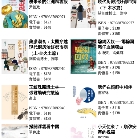
覆未來的亞洲風雲股
現代廚房治好都市病
尹德政
（下‧木水篇）
關富健博士、謝寧
ISBN：9789887092971
電子書：$123
ISBN：9789887092957
實體書：$148
電子書：$138
實體書：$168
藥膳潮食：太醫穿越
騙網囚奴──電騙園
現代廚房治好都市病
豬仔血淚獨白
余德寶、馮健輝
（上‧金火土篇）
關富健博士、謝寧
ISBN：9789887092933
電子書：$128
ISBN：9789887092919
實體書：$158
電子書：$138
實體書：$168
玉韞珠藏識士林──
我們在照顧中相伴
張君勱研究散論
盧家詠
彥山
ISBN：9789887664581
電子書：$118
ISBN：9789887092940
實體書：$138
電子書：$118
實體書：$138
撥開浮雲看中國
小天使來了：順孕安
單偉建
產的祝福
唐宇嶸