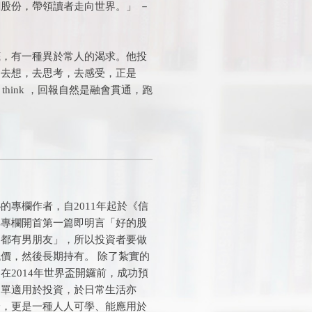
股份，帶領讀者走向世界。」 －
底，有一種異於常人的渴求。他投
，去想，去思考，去感受，正是
d think ，回報自然是融會貫通，跑
的專欄作者，自2011年起於《信
其專欄開首第一篇即明言「好的股
常都有男朋友」，所以投資者要做
價，然後長期持有。 除了紮實的
在2014年世界盃開鑼前，成功預
不單適用於投資，於日常生活亦
論，更是一種人人可學、能應用於