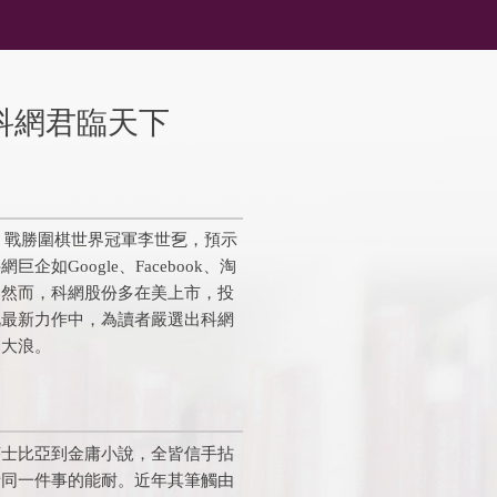
科網君臨天下
 Go，戰勝圍棋世界冠軍李世乭，預示
如Google、Facebook、淘
。然而，科網股份多在美上市，投
此最新力作中，為讀者嚴選出科網
資大浪。
莎士比亞到金庸小說，全皆信手拈
析同一件事的能耐。近年其筆觸由