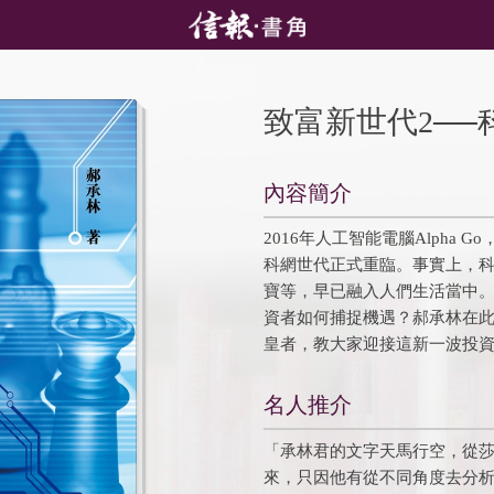
致富新世代2──
內容簡介
2016年人工智能電腦Alpha
科網世代正式重臨。事實上，科網巨企
寶等，早已融入人們生活當中
資者如何捕捉機遇？郝承林在
皇者，教大家迎接這新一波投
名人推介
「承林君的文字天馬行空，從
來，只因他有從不同角度去分