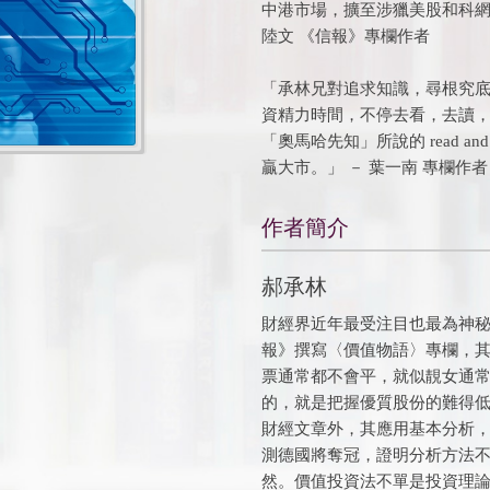
中港市場，擴至涉獵美股和科網
陸文 《信報》專欄作者
「承林兄對追求知識，尋根究
資精力時間，不停去看，去讀
「奧馬哈先知」所說的 read an
贏大市。」 － 葉一南 專欄作者
作者簡介
郝承林
財經界近年最受注目也最為神秘
報》撰寫〈價值物語〉專欄，
票通常都不會平，就似靚女通
的，就是把握優質股份的難得低
財經文章外，其應用基本分析，
測德國將奪冠，證明分析方法
然。價值投資法不單是投資理