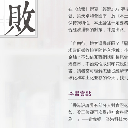
在《信報》撰寫「經濟3.0」
健、梁天卓和曾國平，於《本
保持獨特性，本土論述一定要
合經濟邏輯的對策，才是出路
「自由行」旅客逼爆旺區？「
求政府徵收旅客陸路入境稅；
金舖？不如借互聯網找到長尾
港樓市，不如索性取消印花稅以減少
書，讀者當可理解怎樣從經濟
球化和本土化並存的今天，找
本書賣點
「香港評論界有部分人對實證
曾、梁三位卻再次舉起社會科
為。」 ──雷鼎鳴 香港科技