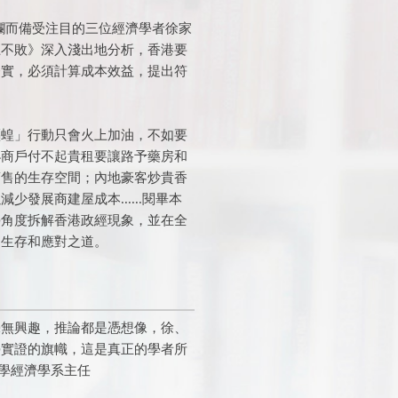
專欄而備受注目的三位經濟學者徐家
土不敗》深入淺出地分析，香港要
務實，必須計算成本效益，提出符
。
驅蝗」行動只會火上加油，不如要
小商戶付不起貴租要讓路予藥房和
銷售的生存空間；內地豪客炒貴香
發展商建屋成本......閱畢本
學角度拆解香港政經現象，並在全
到生存和應對之道。
毫無興趣，推論都是憑想像，徐、
學實證的旗幟，這是真正的學者所
大學經濟學系主任