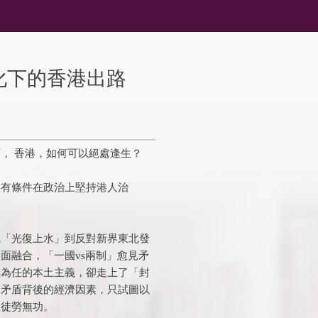
球化下的香港出路
， 香港，如何可以絕處逢生？
沒有條件在政治上堅持港人治
喊「光復上水」到反對新界東北發
面融合，「一國vs兩制」愈見矛
益為任的本土主義，卻走上了「封
港矛盾背後的經濟因素，只試圖以
往徒勞無功。