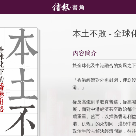
本土不敗 - 全
內容簡介
於全球化及中港融合的旋風之下
「香港經濟對外愈封閉，便愈
港。」
從反高鐵到爭取真普選，從高
展，面對中港經濟甚至政治都全
盾重重。然而，以捍衞香港利
港、仇蝗」的死胡同，漠視中
政治手段去解決經濟問題，往