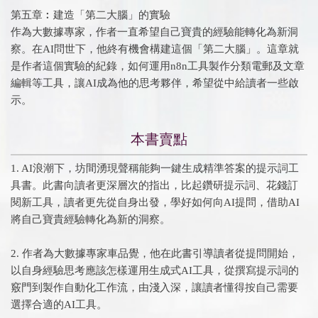
第五章︰建造「第二大腦」的實驗
作為大數據專家，作者一直希望自己寶貴的經驗能轉化為新洞
察。在AI問世下，他終有機會構建這個「第二大腦」。這章就
是作者這個實驗的紀錄，如何運用n8n工具製作分類電郵及文章
編輯等工具，讓AI成為他的思考夥伴，希望從中給讀者一些啟
示。
本書賣點
1. AI浪潮下，坊間湧現聲稱能夠一鍵生成精準答案的提示詞工
具書。此書向讀者更深層次的指出，比起鑽研提示詞、花錢訂
閱新工具，讀者更先從自身出發，學好如何向AI提問，借助AI
將自己寶貴經驗轉化為新的洞察。
2. 作者為大數據專家車品覺，他在此書引導讀者從提問開始，
以自身經驗思考應該怎樣運用生成式AI工具，從撰寫提示詞的
竅門到製作自動化工作流，由淺入深，讓讀者懂得按自己需要
選擇合適的AI工具。