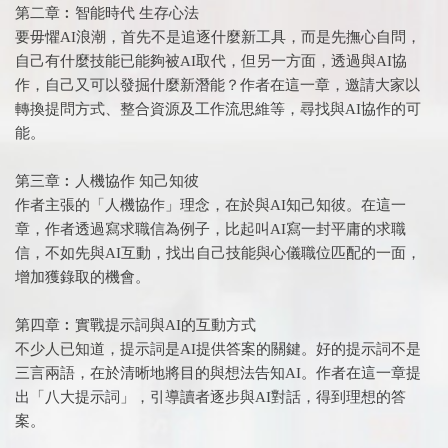
第二章︰智能時代 生存心法
要毋懼AI浪潮，首先不是追逐什麼新工具，而是先撫心自問，
自己有什麼技能已能夠被AI取代，但另一方面，透過與AI協
作，自己又可以發掘什麼新潛能？作者在這一章，邀請大家以
轉換提問方式、整合資源及工作流思維等，尋找與AI協作的可
能。
第三章︰人機協作 知己知彼
作者主張的「人機協作」理念，在於與AI知己知彼。在這一
章，作者透過寫求職信為例子，比起叫AI寫一封平庸的求職
信，不如先與AI互動，找出自己技能與心儀職位匹配的一面，
增加獲錄取的機會。
第四章︰實戰提示詞與AI的互動方式
不少人已知道，提示詞是AI提供答案的關鍵。好的提示詞不是
三言兩語，在於清晰地將目的與想法告知AI。作者在這一章提
出「八大提示詞」，引導讀者逐步與AI對話，得到理想的答
案。